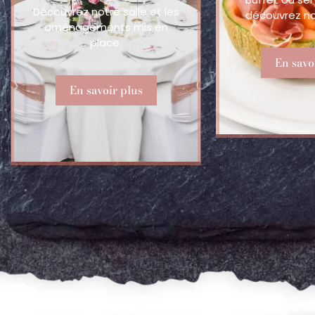
Découvrez notre salle et les
découvrez not
aménagements mis en
place.
En savo
En savoir plus