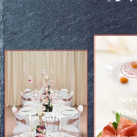
Ser
trai
La salle
Buffet ou ser