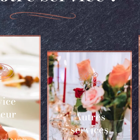
vice
teur
Autres
services
vice à table,